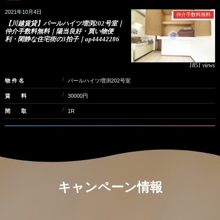
2021年10月4日
仲介手数料無料
【川越賃貸】パールハイツ増渕202号室｜
仲介手数料無料｜陽当良好・買い物便
利・閑静な住宅街の3拍子｜ap44442286
1851 views
物 件 名
パールハイツ増渕202号室
賃 料
30000円
間 取
1R
キャンペーン情報