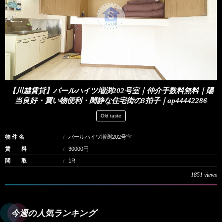
【川越賃貸】パールハイツ増渕202号室｜仲介手数料無料｜陽
当良好・買い物便利・閑静な住宅街の3拍子｜ap44442286
Old taste
物 件 名
パールハイツ増渕202号室
賃 料
30000円
間 取
1R
1851 views
今週の人気ランキング