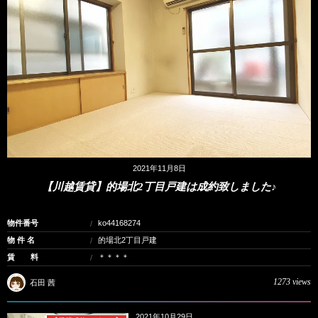
2021年11月8日
【川越賃貸】的場北2丁目戸建は成約致しました♪
物件番号
ko44168274
物 件 名
的場北2丁目戸建
賃 料
＊＊＊＊
1273 views
石田 茜
2021年10月29日