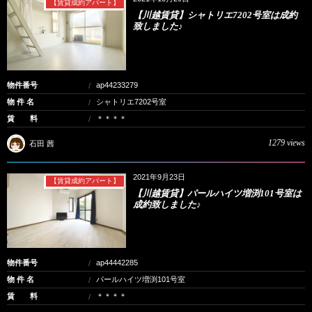
【賃貸成約アパート】
【川越賃貸】シャトリエ7202号室は成約
致しました♪
物件番号
ap44233279
物 件 名
シャトリエ7202号室
賃 料
＊＊＊＊
1279 views
石田 茜
2021年9月23日
【賃貸成約アパート】
【川越賃貸】パールハイツ増渕101号室は
成約致しました♪
物件番号
ap44442285
物 件 名
パールハイツ増渕101号室
賃 料
＊＊＊＊