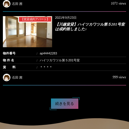
1071 views
石田 茜
2021年9月23日
【賃貸成約アパート】
【川越賃貸】ハイツカワツル第５201号室
は成約致しました♪
物件番号
ap44442283
物 件 名
ハイツカワツル第５201号室
賃 料
＊＊＊＊
999 views
石田 茜
続きを見る