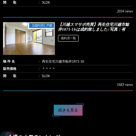
間 取
3LDK
2034 views
【川越スマサポ売買】再生住宅川越市鯨
【成約済】戸建
井1871-16は成約致しました♪写真：有
成約済一覧
物 件 名
再生住宅川越市鯨井1871-16
販売価格
＊＊＊＊
間 取
5LDK
1683 views
続きを見る