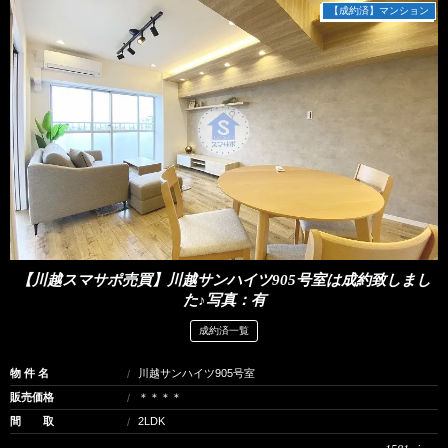
【成約済】マンション
【川越スマサポ売買】川越サンハイツ905号室は成約致しまし
た♪写真：有
成約済一覧
物 件 名
川越サンハイツ905号室
販売価格
＊＊＊＊
間 取
2LDK