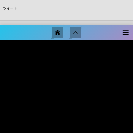
ツイート
ホーム
運営会社
運営サイト
川越スマサポ売買について
サイトマップ
サイトポリシー
プライバシー・ポリシー
ご所有者様へ
－知りたい情報がここにある－
ネット×不動産でつながルーム