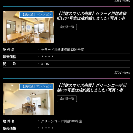
1581 views
【川越スマサポ売買】セラード川越連雀
【成約済】マンション
町1204号室は成約致しました♪写真：有
成約済一覧
物 件 名
セラード川越連雀町1204号室
販売価格
＊＊＊＊
間 取
3LDK
1752 views
【川越スマサポ売買】グリーンコーポ川
【成約済】マンション
越908号室は成約致しました♪写真：有
成約済一覧
物 件 名
グリーンコーポ川越908号室
販売価格
＊＊＊＊