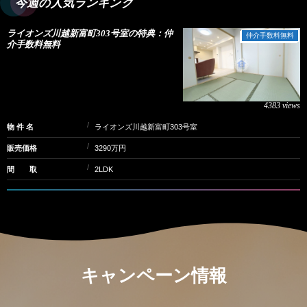
今週の人気ランキング
ライオンズ川越新富町303号室の特典：仲
仲介手数料無料
介手数料無料
4383 views
物 件 名
ライオンズ川越新富町303号室
販売価格
3290万円
間 取
2LDK
キャンペーン情報