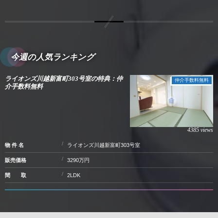
今週の人気ランキング
ライオンズ川越新富町303号室の特典：仲
仲介手数料無料
介手数料無料
4385 views
物 件 名
ライオンズ川越新富町303号室
販売価格
3290万円
間 取
2LDK