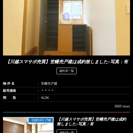
【川越スマサポ売買】笠幡売戸建は成約致しました♪写真：有
成約済一覧
物 件 名
笠幡売戸建
販売価格
＊＊＊＊
間 取
4LDK
3069 views
【川越スマサポ売買】笠幡売戸建は成約
【成約済】戸建
致しました♪写真：有
成約済一覧