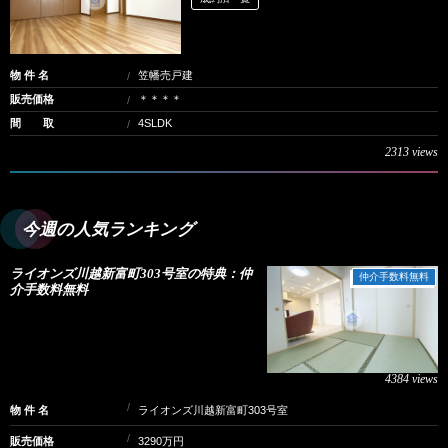
物 件 名
笠幡売戸建
販売価格
＊＊＊＊
間 取
4SLDK
2313 views
今週の人気ランキング
ライオンズ川越新富町303号室の特典：仲
仲介手数料無料
介手数料無料
4384 views
物 件 名
ライオンズ川越新富町303号室
販売価格
3290万円