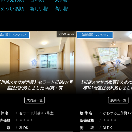
おえういあ順
新しい順
高い順
2358 views
成約済】マンション
【成約済】マンション
【川越スマサポ売買】セラード川越207号
【川越スマサポ売買】かわつ
室は成約致しました♪写真：有
棟105号室は成約致しまし
成約済一覧
成約済一覧
 件 名
セラード川越207号室
物 件 名
かわつる三芳野12
売価格
＊＊＊＊
販売価格
＊＊＊＊
間 取
3LDK
間 取
3LDK