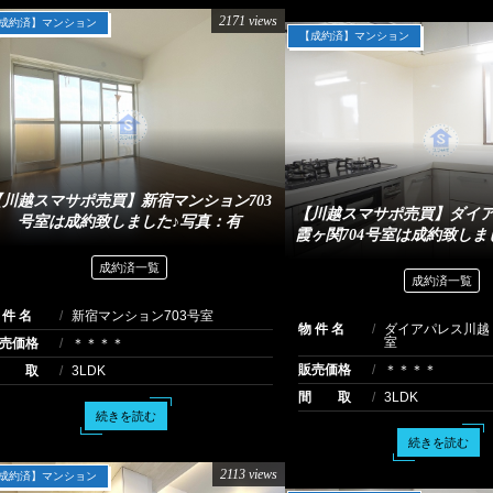
2171 views
成約済】マンション
【成約済】マンション
【川越スマサポ売買】新宿マンション703
【川越スマサポ売買】ダイ
号室は成約致しました♪写真：有
霞ヶ関704号室は成約致しま
成約済一覧
成約済一覧
 件 名
新宿マンション703号室
物 件 名
ダイアパレス川越
室
売価格
＊＊＊＊
販売価格
＊＊＊＊
間 取
3LDK
間 取
3LDK
続きを読む
続きを読む
2113 views
成約済】マンション