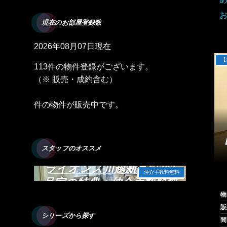
現在のお部屋登録数
2026年08月07日現在
【
113件の物件登録がございます。
（※ 販売・成約含む）
件の物件が販売中です。
スタッフのオススメ
ライオンズ川越新富町303
仲介手数料無料
号室の特典：仲介手数料無
料
物
販
シリーズから探す