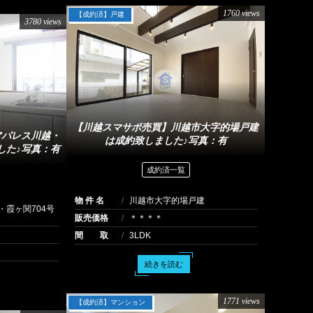
1760 views
【成約済】戸建
3780 views
【川越スマサポ売買】川越市大字的場戸建
アパレス川越・
は成約致しました♪写真：有
した♪写真：有
成約済一覧
物 件 名
川越市大字的場戸建
・霞ヶ関704号
販売価格
＊＊＊＊
間 取
3LDK
続きを読む
1771 views
【成約済】マンション