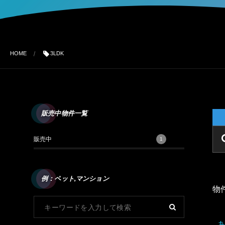
HOME
3LDK
販売中物件一覧
販売中
1
例：ペット,マンション
物