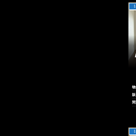
【
物
販
【