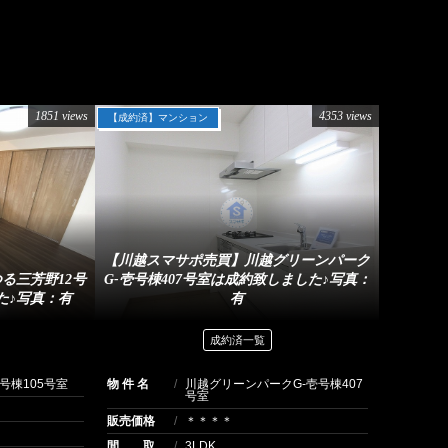
1851 views
4353 views
【成約済】マンション
【川越スマサポ売買】川越グリーンパーク
る三芳野12号
G-壱号棟407号室は成約致しました♪写真：
た♪写真：有
有
成約済一覧
号棟105号室
物 件 名
川越グリーンパークG-壱号棟407
号室
販売価格
＊＊＊＊
間 取
3LDK