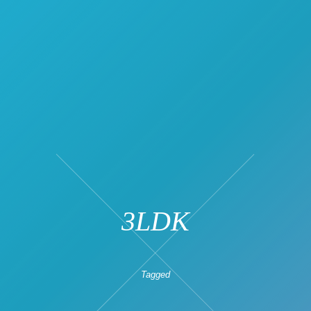
3LDK
Tagged