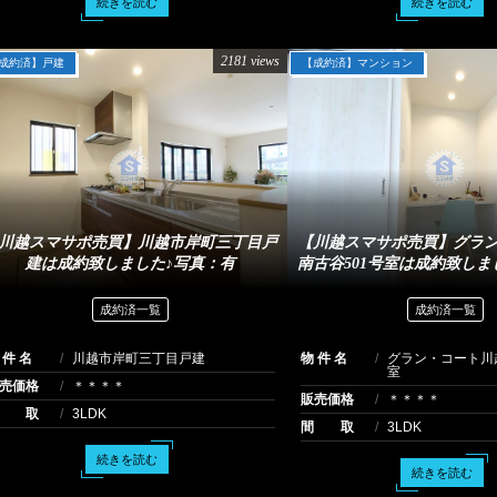
続きを読む
続きを読む
2181 views
成約済】戸建
【成約済】マンション
川越スマサポ売買】川越市岸町三丁目戸
【川越スマサポ売買】グラ
建は成約致しました♪写真：有
南古谷501号室は成約致しま
成約済一覧
成約済一覧
 件 名
川越市岸町三丁目戸建
物 件 名
グラン・コート川
室
売価格
＊＊＊＊
販売価格
＊＊＊＊
間 取
3LDK
間 取
3LDK
続きを読む
続きを読む