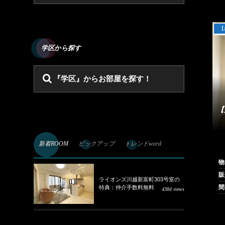
【
学区から探す
『学区』からお部屋を探す！
【
新着ROOM
ピックアップ
トレンドword
物
販
ライオンズ川越新富町303号室の
特典：仲介手数料無料
4384 views