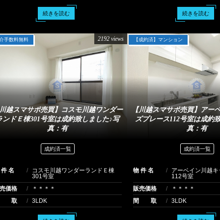
続きを読む
続きを読む
2192 views
介手数料無料
【成約済】マンション
川越スマサポ売買】コスモ川越ワンダー
【川越スマサポ売買】アー
ランドＥ棟301号室は成約致しました♪写
ズプレース112号室は成約
真：有
真：有
成約済一覧
成約済一覧
 件 名
コスモ川越ワンダーランドＥ棟
物 件 名
アーベイン川越キ
301号室
112号室
売価格
＊＊＊＊
販売価格
＊＊＊＊
間 取
3LDK
間 取
3LDK