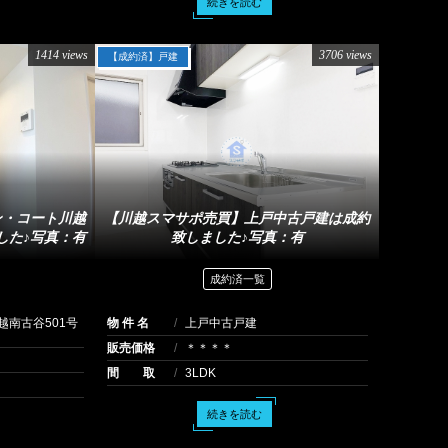
続きを読む
1414 views
3706 views
【成約済】戸建
ン・コート川越
【川越スマサポ売買】上戸中古戸建は成約
した♪写真：有
致しました♪写真：有
成約済一覧
越南古谷501号
物 件 名
上戸中古戸建
販売価格
＊＊＊＊
間 取
3LDK
続きを読む