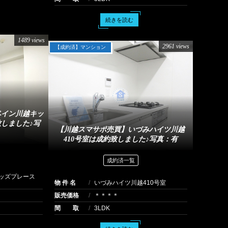
続きを読む
1489 views
2961 views
【成約済】マンション
ベイン川越キッ
致しました♪写
【川越スマサポ売買】いづみハイツ川越
410号室は成約致しました♪写真：有
成約済一覧
ッズプレース
物 件 名
いづみハイツ川越410号室
販売価格
＊＊＊＊
間 取
3LDK